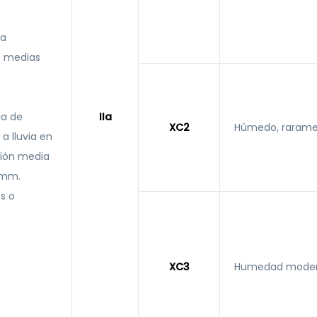
 a
s medias
ia de
IIa
XC2
Húmedo, rarame
 a lluvia en
ción media
0mm.
s o
XC3
Humedad moder