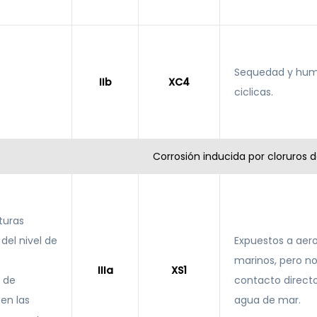
Sequedad y hu
IIb
XC4
ciclicas.
Corrosión inducida por cloruros 
turas
del nivel de
Expuestos a aer
marinos, pero n
IIIa
XS1
 de
contacto directo
en las
agua de mar.