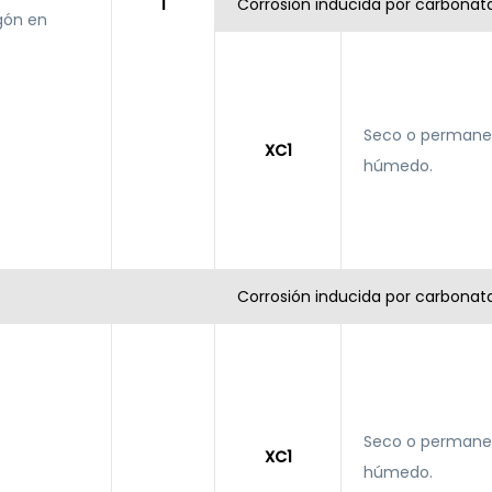
I
Corrosión inducida por carbonat
gón en
Seco o perman
XC1
húmedo.
Corrosión inducida por carbonat
Seco o perman
XC1
húmedo.