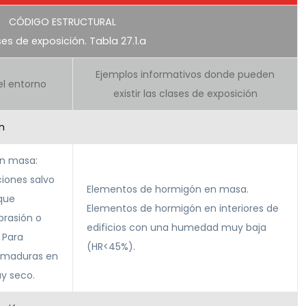
CÓDIGO ESTRUCTURAL
es de exposición. Tabla 27.1.a
Ejemplos informativos donde pueden
el entorno
existir las clases de exposición
n
en masa:
ciones salvo
Elementos de hormigón en masa.
que
Elementos de hormigón en interiores de
brasión o
edificios con una humedad muy baja
 Para
(HR<45%).
rmaduras en
y seco.