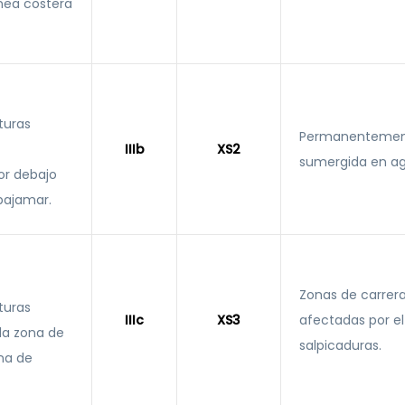
inea costera
turas
Permanenteme
IIIb
XS2
sumergida en ag
r debajo
bajamar.
Zonas de carrer
turas
IIIc
XS3
afectadas por el
la zona de
salpicaduras.
na de