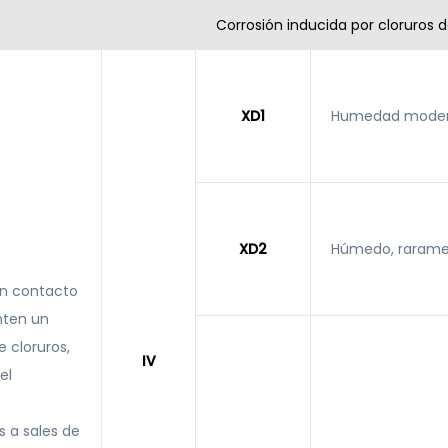
Corrosión inducida por cloruros 
XD1
Humedad moder
XD2
Húmedo, rarame
en contacto
nten un
 cloruros,
IV
el
s a sales de