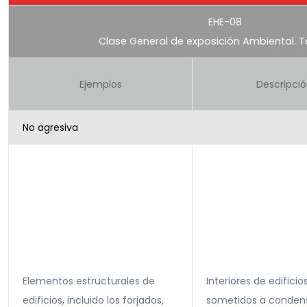
EHE-08
Clase General de exposición Ambiental. Ta
Ejemplos
Descripci
No agresiva
Elementos estructurales de
Interiores de edificio
edificios, incluido los forjados,
sometidos a conden