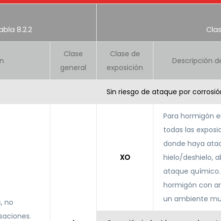
bla 8.2.2
Clas
Clase
Clase de
ón
Descripción d
general
exposición
Sin riesgo de ataque por corrosió
Para hormigón 
todas las exposi
donde haya ata
XO
hielo/deshielo, a
ataque químico.
hormigón con a
un ambiente mu
s, no
saciones.