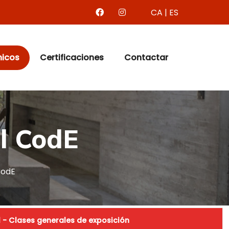
CA
|
ES
nicos
Certificaciones
Contactar
l CodE
CodE
l - Clases generales de exposición