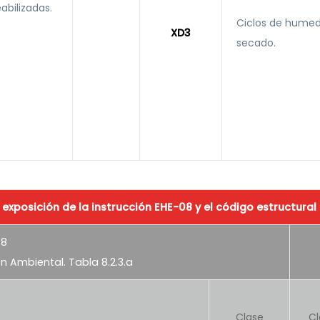
bilizadas.
Ciclos de hume
XD3
secado.
xposición de la instrucción EHE-08 y el código estructural
08
n Ambiental. Tabla 8.2.3.a
Clase
Cl