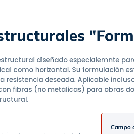
tructurales "Formi
estructural diseñado especialemnte para
cal como horizontal. Su formulación e
a resistencia deseada. Aplicable inclu
con fibras (no metálicas) para obras don
ructural.
Campo d