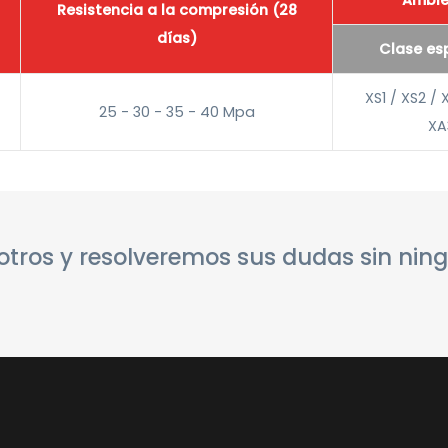
Ambie
Resistencia a la compresión (28
días)
Clase es
XS1 / XS2 / 
25 - 30 - 35 - 40 Mpa
XA
tros y resolveremos sus dudas sin nin