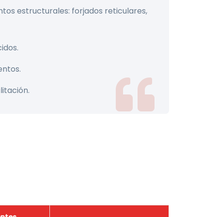
tos estructurales: forjados reticulares,
idos.
ntos.
litación.