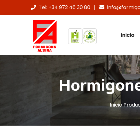
Tel: +34 972 46 30 80
info@formig
Inicio
Hormigones
Inicio
Produ