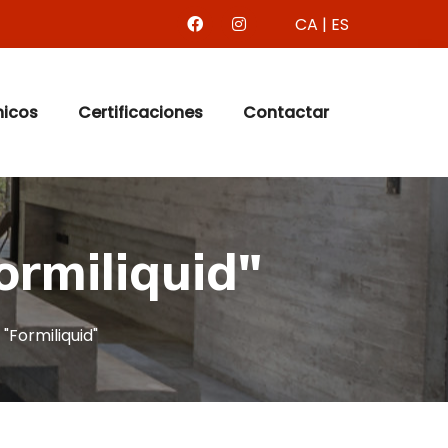
CA
|
ES
nicos
Certificaciones
Contactar
ormiliquid"
"Formiliquid"