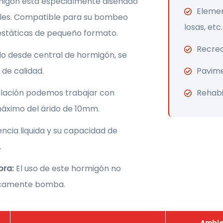
igón esta especialmente diseñado
Elemen
iles. Compatible para su bombeo
losas, etc.
tàticas de pequeño formato.
Recrec
do desde central de hormigón, se
de calidad.
Pavime
ulación podemos trabajar con
Rehabi
máximo del árido de 10mm.
encia liquida y su capacidad de
.
bra:
El uso de este hormigón no
únicamente bomba.