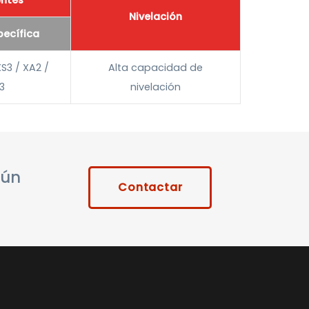
ntes
Nivelación
pecífica
XS3 / XA2 /
Alta capacidad de
3
nivelación
gún
Contactar