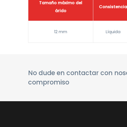
Tamaño máximo del
Consistencia
árido
12 mm
Líquida
No dude en contactar con noso
compromiso