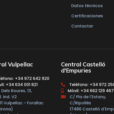
Datos técnicos
Certificaciones
Contactar
al Vulpellac
Central Castelló
d'Empuries
léfono: +34 972 642 920
il: +34 634 001 821
Teléfono: +34 972 25
 Dels Roures, 13,
Móvil: +34 662 129 467
l. Ind. V2
C/ Pla de l'Estany,
111 Vulpellac - Forallac
C/Ripollès
irona)
17486 Castelló d'Emp