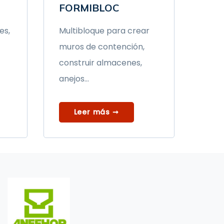
FORMIBLOC
es,
Multibloque para crear
muros de contención,
construir almacenes,
anejos...
Leer más ➞