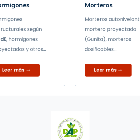
rmigones
Morteros
rmigones
Morteros autonivelant
tructurales según
mortero proyectado
dE
, hormigones
(Gunita), morteros
yectados y otros...
dosificables...
Leer más ➞
Leer más ➞